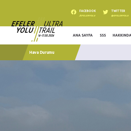
FACEBOOK
TWITTER
/EFELERYOLU
@EFELERYOLU
ANA SAYFA
SSS
HAKKIND
Hava Durumu