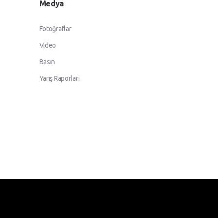
Medya
Fotoğraflar
Video
Basın
Yarış Raporları