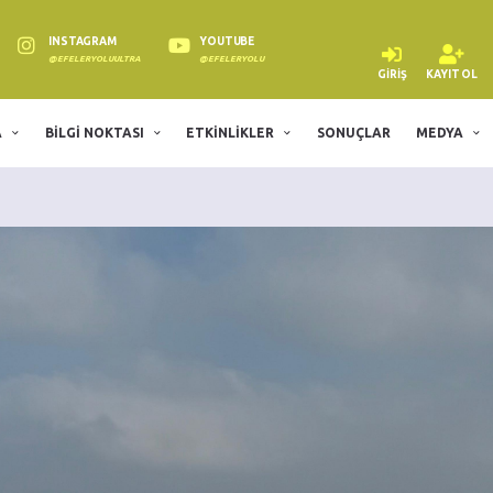
INSTAGRAM
YOUTUBE
@EFELERYOLUULTRA
@EFELERYOLU
GIRIŞ
KAYIT OL
A
BILGI NOKTASI
ETKINLIKLER
SONUÇLAR
MEDYA